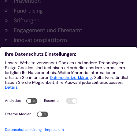
Prävention
Fundraising
Stiftungen
Engagement und Ehrenamt
Innovationsplattform
Aus der Plattform
Nachrichten
Veranstaltungen
Gottesdienste
Stellenangebote
Kirchenzeitung
Amtsblatt (Kirchlicher Anzeiger)
Rechtsdatenbank