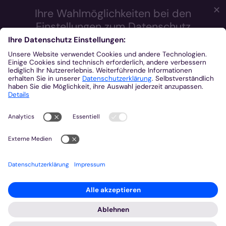
✕
Ihre Wahlmöglichkeiten bei den
Einstellungen zum Datenschutz
Wir möchten Ihnen ein optimales Webseiten-Erlebnis bieten.
Dazu verwenden wir Cookies, die für das Funktionieren unserer
Website notwendig sind. Mit Ihrer Zustimmung verwenden wir
auch Cookies und andere Technologien, die zur Anzeige
externer Inhalte (Videos über Youtube, Audios über
Soundcloud, Karten über MapTiler ...) oder zu anonymen
Statistikzwecken genutzt werden. Sie können selbst
entscheiden, welche Kategorien Sie zulassen möchten. Bitte
beachten Sie, dass auf Basis Ihrer Einstellungen womöglich
nicht mehr alle Funktionalitäten der Seite zur Verfügung stehen.
Weitere Informationen und die Möglichkeit zum Widerruf Ihrer
Einwillung finden Sie in unserer
Datenschutzerklärung
.
Impressum
Datenschutzerklärung
Notwendig
Externe Inhalte
Statistiken