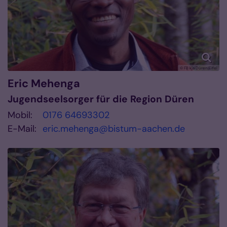
© FB kja Düren|Eifel
Eric
Mehenga
Jugendseelsorger für die Region Düren
Mobil:
0176 64693302
E-Mail:
eric.mehenga@bistum-aachen.de