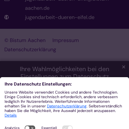
aachen.de
jugendarbeit-dueren-eifel.de
© Bistum Aachen
Impressum
Datenschutzerklärung
✕
Ihre Wahlmöglichkeiten bei den
Einstellungen zum Datenschutz
Wir möchten Ihnen ein optimales Webseiten-Erlebnis bieten.
Dazu verwenden wir Cookies, die für das Funktionieren unserer
Website notwendig sind. Mit Ihrer Zustimmung verwenden wir
auch Cookies und andere Technologien, die zur Anzeige
externer Inhalte (Videos über Youtube, Audios über
Soundcloud, Karten über MapTiler ...) oder zu anonymen
Statistikzwecken genutzt werden. Sie können selbst
entscheiden, welche Kategorien Sie zulassen möchten. Bitte
beachten Sie, dass auf Basis Ihrer Einstellungen womöglich