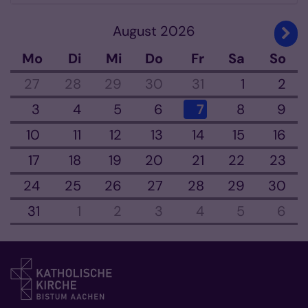
August 2026
Näch
Mo
Di
Mi
Do
Fr
Sa
So
27
28
29
30
31
1
2
3
4
5
6
7
8
9
10
11
12
13
14
15
16
17
18
19
20
21
22
23
24
25
26
27
28
29
30
31
1
2
3
4
5
6