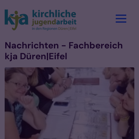
Zum Inhalt springen
Nachrichten - Fachbereich
kja Düren|Eifel