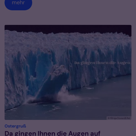
mehr
© FB kja Düren|Eifel
:
Ostergruß
Da gingen Ihnen die Augen auf