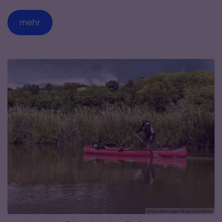
mehr
© Eric Mehenga | FB kja Düren|Eifel