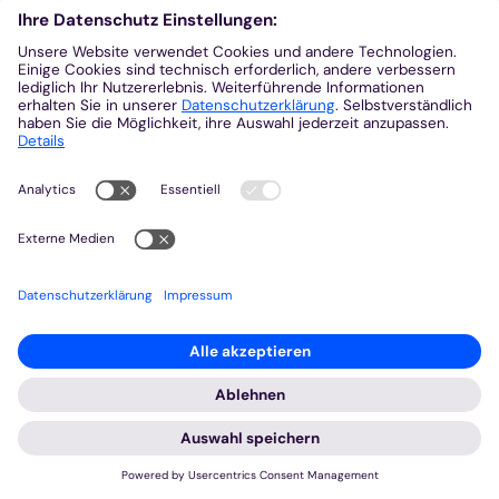
Wir möchten Ihnen ein optimales Webseiten-Erlebnis bieten.
Dazu verwenden wir Cookies, die für das Funktionieren unserer
Website notwendig sind. Mit Ihrer Zustimmung verwenden wir
auch Cookies und andere Technologien, die zur Anzeige
externer Inhalte (Videos über Youtube, Audios über
Soundcloud, Karten über MapTiler ...) oder zu anonymen
Statistikzwecken genutzt werden. Sie können selbst
entscheiden, welche Kategorien Sie zulassen möchten. Bitte
beachten Sie, dass auf Basis Ihrer Einstellungen womöglich
nicht mehr alle Funktionalitäten der Seite zur Verfügung stehen.
Weitere Informationen und die Möglichkeit zum Widerruf Ihrer
Einwillung finden Sie in unserer
Datenschutzerklärung
.
Impressum
Datenschutzerklärung
© FB KJA
:
Rückblick | Weltjugendtag 2023 in Lissabon
Notwendig
WJT Lisboa 2023 - Tag 5
Externe Inhalte
5. Aug. 2023
Statistiken
Pilgerwanderung zum Tejo-Park! Es wird sehr heiß
Speichern
Alle akzeptieren
(40 Grad), mit der Zeit voller und voller und die
Schulterschmerzen größer und größer. Und nicht