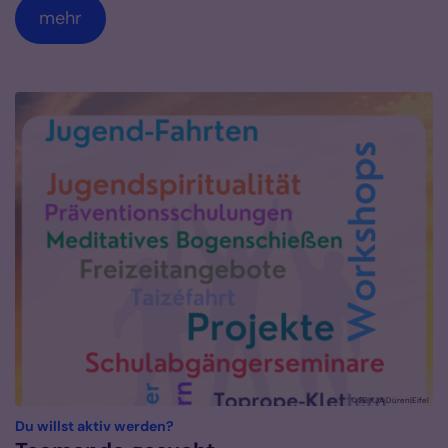
mehr
© FB KJA Düren|Eifel
:
Du willst aktiv werden?