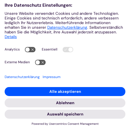
Wir möchten Ihnen ein optimales Webseiten-Erlebnis bieten.
Dazu verwenden wir Cookies, die für das Funktionieren unserer
Website notwendig sind. Mit Ihrer Zustimmung verwenden wir
auch Cookies und andere Technologien, die zur Anzeige
externer Inhalte (Videos über Youtube, Audios über
Soundcloud, Karten über MapTiler ...) oder zu anonymen
Statistikzwecken genutzt werden. Sie können selbst
entscheiden, welche Kategorien Sie zulassen möchten. Bitte
beachten Sie, dass auf Basis Ihrer Einstellungen womöglich
nicht mehr alle Funktionalitäten der Seite zur Verfügung stehen.
Weitere Informationen und die Möglichkeit zum Widerruf Ihrer
Einwillung finden Sie in unserer
Datenschutzerklärung
.
Impressum
Datenschutzerklärung
© FB KJA
:
Rückblick | Weltjugendtag 2023 in Lissabon
Notwendig
WJT Lisboa 2023 - Tag 5
Externe Inhalte
5. Aug. 2023
Statistiken
Pilgerwanderung zum Tejo-Park! Es wird sehr heiß
Speichern
Alle akzeptieren
(40 Grad), mit der Zeit voller und voller und die
Schulterschmerzen größer und größer. Und nicht