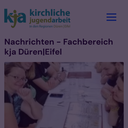
Zum Inhalt springen
Nachrichten - Fachbereich
kja Düren|Eifel