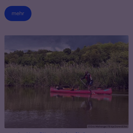
mehr
© Eric Mehenga | FB kja Düren|Eifel