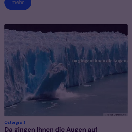
mehr
© FB kja Düren|Eifel
:
Ostergruß
Da gingen Ihnen die Augen auf