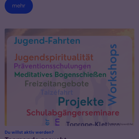
mehr
© FB KJA Düren|Eifel
:
Du willst aktiv werden?