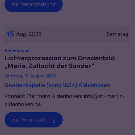
zur Veranstaltung
15
Aug. 2026
Samstag
Datum: 15. August 2026
:
Aldenhoven
Lichterprozession zum Gnadenbild
„Maria, Zuflucht der Sünder“
Samstag, 15. August 2026
Gnadenkapelle (anno 1654) Aldenhoven
Kontakt: Pfarrbüro Aldenhoven: info@st-martin-
aldenhoven.de
zur Veranstaltung