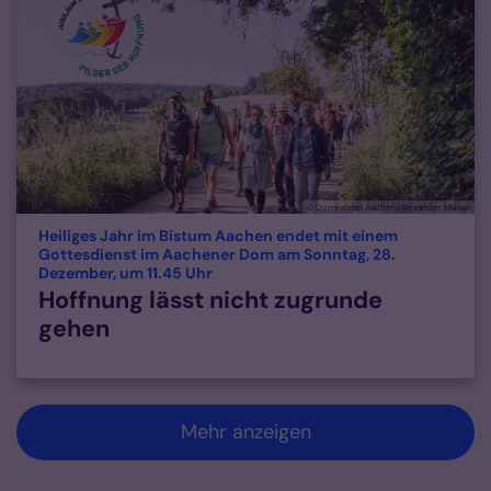
© Domkapitel Aachen/Alexander Müller
Heiliges Jahr im Bistum Aachen endet mit einem
Gottesdienst im Aachener Dom am Sonntag, 28.
:
Dezember, um 11.45 Uhr
Hoffnung lässt nicht zugrunde
gehen
Mehr anzeigen