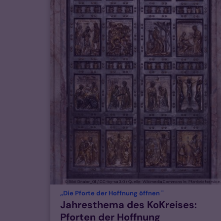
© Bild: Dnalor_01 / CC-by-sa 3.0 / Quelle: Wikimedia Commons In: Pfarrbriefservice
:
„Die Pforte der Hoffnung öffnen "
Jahresthema des KoKreises:
Pforten der Hoffnung