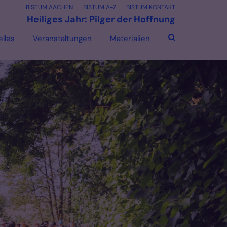
BISTUM AACHEN
BISTUM A-Z
BISTUM KONTAKT
Heiliges Jahr: Pilger der Hoffnung
elles
Veranstaltungen
Materialien