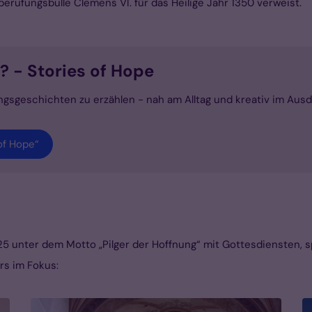
berufungsbulle Clemens VI. für das Heilige Jahr 1350 verweist.
 - Stories of Hope
gsgeschichten zu erzählen - nah am Alltag und kreativ im Ausdr
of Hope“
5 unter dem Motto „Pilger der Hoffnung“ mit Gottesdiensten, sp
rs im Fokus: