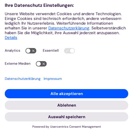
Heute bei dir
Newsletter
Arbeitswelt
Kolumbienpartnerschaft
Umweltportal
Prävention
Fundraising
Stiftungen
Engagement und Ehrenamt
Innovationsplattform
Aus der Plattform
Nachrichten