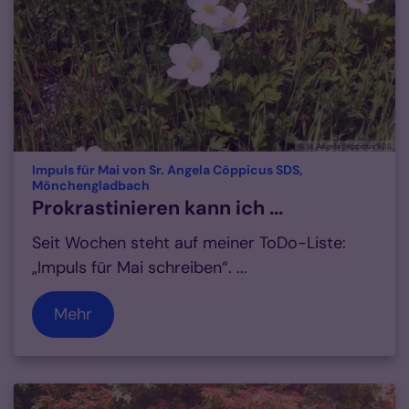
© Sr. Angela Cöppicus SDS
Impuls für Mai von Sr. Angela Cöppicus SDS,
:
Mönchengladbach
Prokrastinieren kann ich ...
Seit Wochen steht auf meiner ToDo-Liste:
„Impuls für Mai schreiben“. ...
Mehr