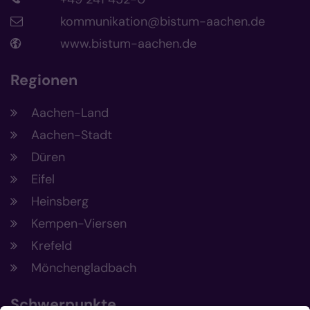
kommunikation@bistum-aachen.de
www.bistum-aachen.de
Regionen
Aachen-Land
Aachen-Stadt
Düren
Eifel
Heinsberg
Kempen-Viersen
Krefeld
Mönchengladbach
Schwerpunkte