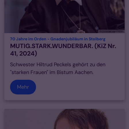
© Christian van t´Hoen
:
70 Jahre im Orden - Gnadenjubiläum in Stolberg
MUTIG.STARK.WUNDERBAR. (KiZ Nr.
41, 2024)
Schwester Hiltrud Peckels gehört zu den
"starken Frauen" im Bistum Aachen.
Mehr