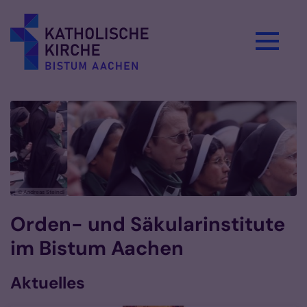
Zum Inhalt springen
© Andreas Steindl
Orden- und Säkularinstitute
im Bistum Aachen
Aktuelles