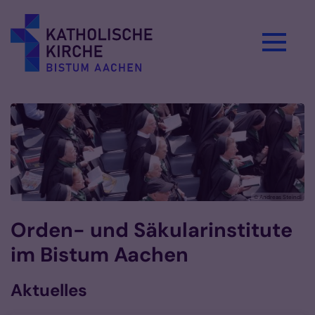
Zum Inhalt springen
teindl
© Andreas Steindl
Orden- und Säkularinstitute
im Bistum Aachen
Aktuelles