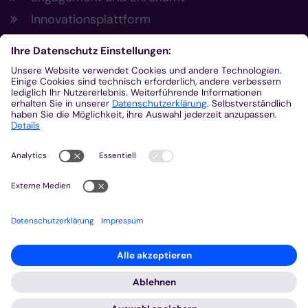
Innovationsplattform
Aus der Plattform
Nachrichten
Veranstaltungen
Gottesdienste
Stellenangebote
Kirchenzeitung
Amtsblatt (Kirchlicher Anzeiger)
Rechtsdatenbank
Meldestelle gemäß Hinweisgeberschutzgesetz
2026 © Bistum Aachen
Impressum