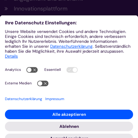
Innovationsplattform
Aus der Plattform
Nachrichten
Veranstaltungen
Gottesdienste
Stellenangebote
Kirchenzeitung
Amtsblatt (Kirchlicher Anzeiger)
Rechtsdatenbank
Meldestelle gemäß Hinweisgeberschutzgesetz
2026 © Bistum Aachen
Impressum