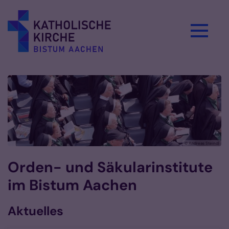
Zum Inhalt springen
teindl
© Andreas Steindl
Orden- und Säkularinstitute
im Bistum Aachen
Aktuelles