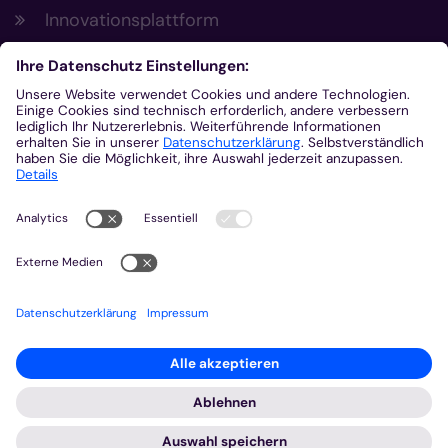
Innovationsplattform
Aus der Plattform
Nachrichten
Veranstaltungen
Gottesdienste
Stellenangebote
Kirchenzeitung
Amtsblatt (Kirchlicher Anzeiger)
Rechtsdatenbank
Meldestelle gemäß Hinweisgeberschutzgesetz
2026 © Bistum Aachen
Impressum