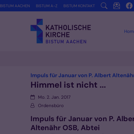
Zum Inhalt springen
BISTUM AACHEN
BISTUM A-Z
BISTUM KONTAKT
Hom
Impuls für Januar von P. Albert Altenä
Himmel ist nicht ...
Datum:
Mo. 2. Jan. 2017
Von:
Ordensbüro
Impuls für Januar von P. Albe
Altenähr OSB, Abtei