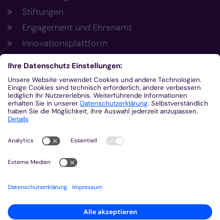
Stiftungen
Engagement und Ehrenamt
Innovationsplattform
Aus der Plattform
Nachrichten
Veranstaltungen
Gottesdienste
Stellenangebote
Kirchenzeitung
Amtsblatt (Kirchlicher Anzeiger)
Rechtsdatenbank
Meldestelle gemäß Hinweisgeberschutzgesetz