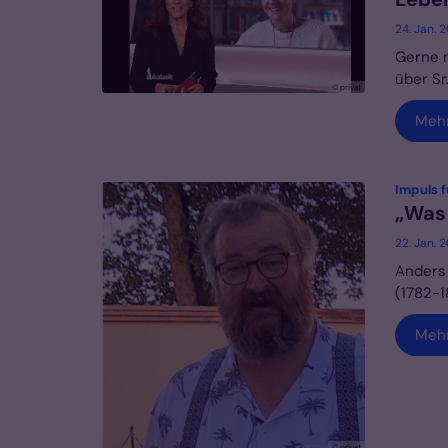
24. Jan. 
Gerne m
über Sr. 
© privat
Meh
Impuls f
„Was
22. Jan. 
Anders 
(1782-1
Meh
© privat