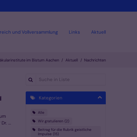
reich und Vollversammlung
Links
Aktuell
kularinstitute im Bistum Aachen
Aktuell
Nachrichten
Suche in Liste
d
Kategorien
Alle
zum
Wir gratulieren
2
r. ...
Beitrag für die Rubrik geistliche
Impulse
15