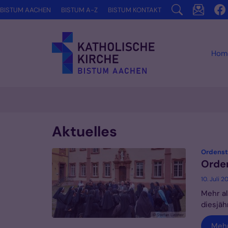
Zum Inhalt springen
BISTUM AACHEN
BISTUM A-Z
BISTUM KONTAKT
Hom
Aktuelles
Ordenst
Orden
10. Juli 2
Mehr a
diesjäh
© Stefan Liester
Meh