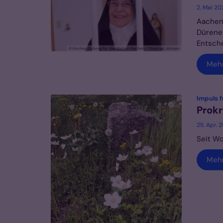
2. Mai 20
Aachen 
Dürener
Entsch
© KirchenZeitung für das Bistum Aachen / Stephan Johnen
Meh
Impuls 
Prokr
25. Apr. 
Seit Wo
Meh