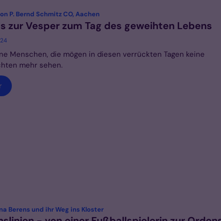
:
von P. Bernd Schmitz CO, Aachen
s zur Vesper zum Tag des geweihten Lebens
024
ne Menschen, die mögen in diesen verrückten Tagen keine
chten mehr sehen.
r
:
ina Berens und ihr Weg ins Kloster
slinien - von einer Fußballspielerin zur Orden