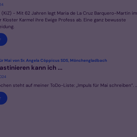
24
(KiZ) - Mit 62 Jahren legt Maria de La Cruz Barquero-Martin im
 Kloster Karmel ihre Ewige Profess ab. Eine ganz bewusste
eidung.
r
:
für Mai von Sr. Angela Cöppicus SDS, Mönchengladbach
astinieren kann ich ...
2024
chen steht auf meiner ToDo-Liste: „Impuls für Mai schreiben“. ..
r