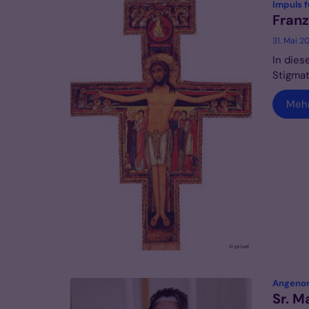
Impuls f
Franz
31. Mai 2
In dies
Stigmat
Meh
© privat
Angeno
Sr. M