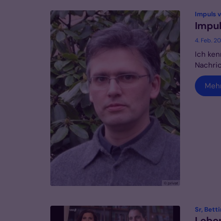
Impuls 
Impul
4. Feb. 2
Ich ken
Nachri
Meh
© privat
Sr, Bett
Leben