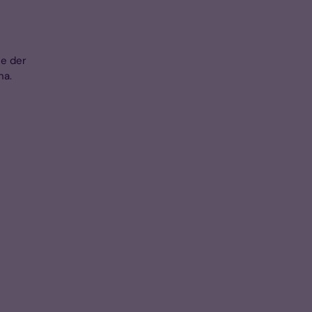
se der
na.