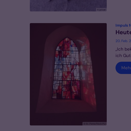
© privat
Impuls f
Heute
20. Feb. 
„Ich be
ich Gut
Meh
© Sr. Petra Flöck PIJ