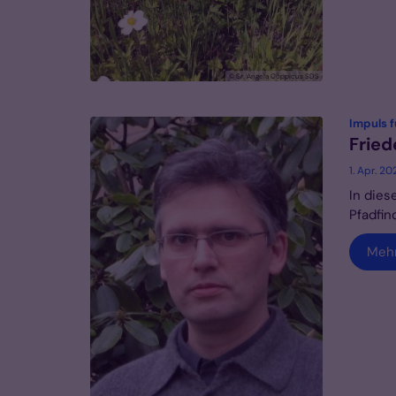
© Sr. Angela Cöppicus SDS
Impuls f
Fried
1. Apr. 20
In dies
Pfadfin
Meh