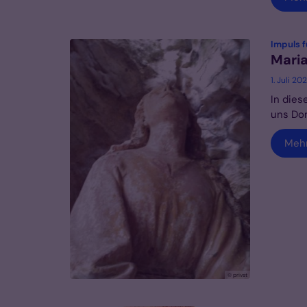
Impuls f
Maria
1. Juli 20
In dies
uns Do
Meh
© privat