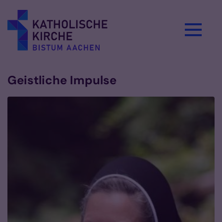
Zum Inhalt springen
Geistliche Impulse