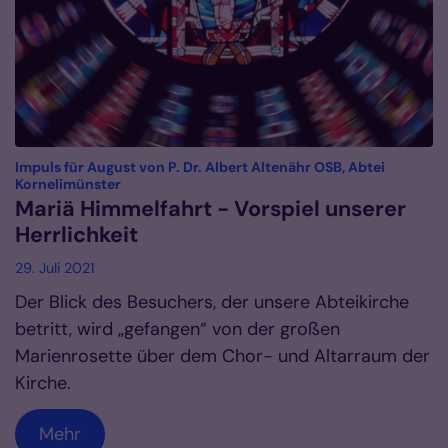
Impuls für August von P. Dr. Albert Altenähr OSB, Abtei
:
Kornelimünster
Mariä Himmelfahrt - Vorspiel unserer
Herrlichkeit
29. Juli 2021
Der Blick des Besuchers, der unsere Abteikirche
betritt, wird „gefangen“ von der großen
Marienrosette über dem Chor- und Altarraum der
Kirche.
Mehr