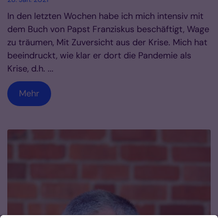
In den letzten Wochen habe ich mich intensiv mit
dem Buch von Papst Franziskus beschäftigt, Wage
zu träumen, Mit Zuversicht aus der Krise. Mich hat
beeindruckt, wie klar er dort die Pandemie als
Krise, d.h. ...
Mehr