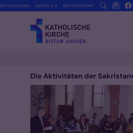
Zum Inhalt springen
BISTUM AACHEN
BISTUM A-Z
BISTUM KONTAKT
Die Aktivitäten der Sakrista