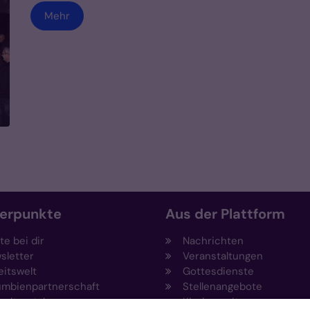
Mehr
erpunkte
Aus der Plattform
e bei dir
Nachrichten
sletter
Veranstaltungen
eitswelt
Gottesdienste
umbienpartnerschaft
Stellenangebote
eltportal
Kirchenzeitung