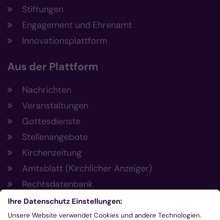
Stiftungen
Engagement und Ehrenamt
Innovationsplattform
Aus der Plattform
Nachrichten
Veranstaltungen
Gottesdienste
Stellenangebote
Kirchenzeitung
Amtsblatt (Kirchlicher Anzeiger)
Rechtsdatenbank
Meldestelle gemäß Hinweisgeberschutzgesetz