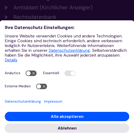
Amtsblatt (Kirchlicher Anzeiger)
Rechtsdatenbank
Meldestelle gemäß Hinweisgeberschutzgesetz
Kontakt
Bischöfliches Generalvikariat Aachen
+49 241 452-0
kommunikation@bistum-aachen.de
www.bistum-aachen.de