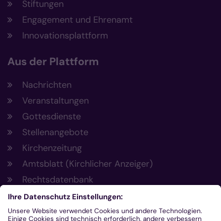
Stiftungen
Engagement und Ehrenamt
Innovationsplattform
Aus der Plattform
Nachrichten
Veranstaltungen
Gottesdienste
Stellenangebote
Kirchenzeitung
Amtsblatt (Kirchlicher Anzeiger)
Rechtsdatenbank
Meldestelle gemäß Hinweisgeberschutzgesetz