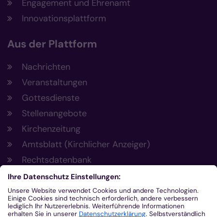
Engagement und Ehrenamt
Innovationsplattform
Aus der Plattform
Nachrichten
Veranstaltungen
Gottesdienste
Stellenangebote
Kirchenzeitung
Amtsblatt (Kirchlicher Anzeiger)
Rechtsdatenbank
Meldestelle gemäß Hinweisgeberschutzgesetz