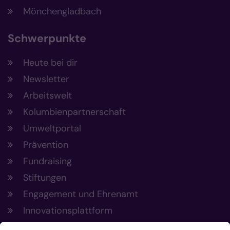
Mönchengladbach
Schwerpunkte
Heute bei dir
Newsletter
Arbeitswelt
Kolumbienpartnerschaft
Umweltportal
Prävention
Fundraising
Stiftungen
Engagement und Ehrenamt
Innovationsplattform