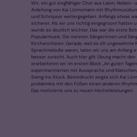
Wir, ein gut singfähiger Chor aus Laien, Neben-
Anleitung von Kai Lünnemann mit Rhythmusübung
und Schnipser weitergegeben. Anfangs etwas wac
sicherer. Als wir uns richtig eingegroovt hatten
wurde es deutlich leichter. Das war die erste Bo
Popularmusik. Die meisten Sängerinnen und Sän
Kirchenchören. Gerade, weil es oft ungewohnte 
Sprachmelodie waren, taten wir uns am Anfang
besser zurecht. Auch hier gilt: Übung macht den
erarbeiteten wir im ersten Block „An guten Tage
experimentierten mit Aussprache und Klatschen, 
Swing ins Stück. Beeindruckt zeigte sich Kai Lü
problemlos mit den Füßen einen anderen Rhythm
Das motivierte uns zu neuen Höchstleistungen.