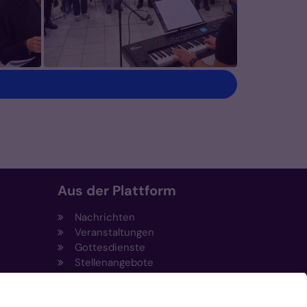
Aus der Plattform
Nachrichten
Veranstaltungen
Gottesdienste
Stellenangebote
Kirchenzeitung
Amtsblatt (Kirchlicher Anzeiger)