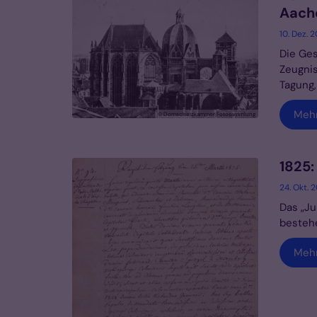
Aache
10. Dez. 
Die Ges
Zeugnis
Tagung, 
Meh
© Domschatzkammer Fotosammlung
1825:
24. Okt. 
Das „Ju
bestehe
Meh