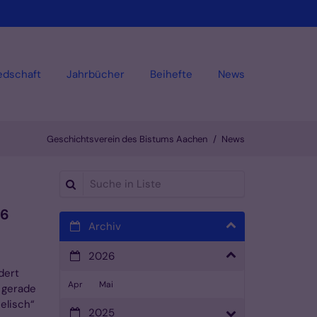
iedschaft
Jahrbücher
Beihefte
News
Geschichtsverein des Bistums Aachen
News
Suche in Liste
26
Archiv
2026
dert
Apr
Mai
 gerade
elisch“
2025