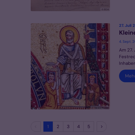
© BDA
27. Juli
Klein
4. Sept. 
Am 27. 
Festred
Inhaber
Meh
© Harald Müller
Vorherige Seite
Nächste Seite
1
2
3
4
5