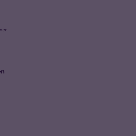
ner
en