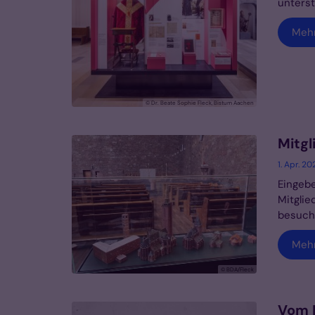
unterst
Meh
© Dr. Beate Sophie Fleck, Bistum Aachen
Mitgl
1. Apr. 20
Eingebe
Mitgli
besucht
Meh
© BDA/Fleck
Vom M