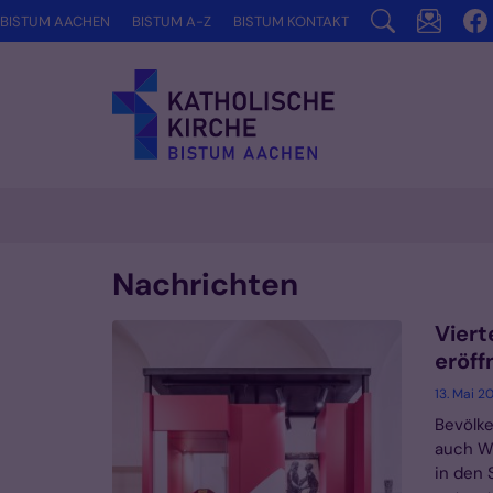
Zum Inhalt springen
BISTUM AACHEN
BISTUM A-Z
BISTUM KONTAKT
Nachrichten
Viert
eröff
13. Mai 2
Bevölke
auch W
in den 