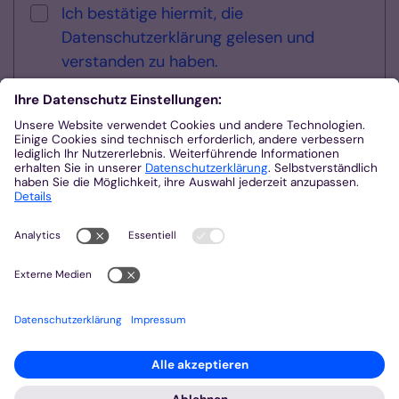
Ich bestätige hiermit, die
Datenschutzerklärung gelesen und
verstanden zu haben.
Sicherheitsüberprüfung
Anti-Roboter-Verifizierung
Hier klicken
Friendly
Captcha ⇗
Zurück