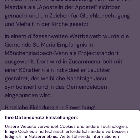
Magdala als „Apostelin der Apostel“ sichtbar
gemacht und ein Zeichen für Gleichberechtigung
und Vielfalt in der Kirche gesetzt.
In einem diözesanweiten Wettbewerb wurde die
Gemeinde St. Maria Empfängnis in
Mönchengladbach-Venn als Projektstandort
ausgewählt. Dort wird in Zusammenarbeit mit
einer Künstlerin ein individueller Leuchter
gestaltet, der weibliche Nachfolge Jesu
symbolisiert und in das Gemeindeleben
eingebunden wird.
Herzliche Einladung zur Einweihung!
weitere Infos zum Apostelinnen-Leuchter