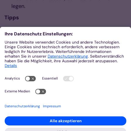
legen.
Tipps
Wer möchte, kann Rosinen in den Teig geben.
Für eine fluffigere Kruste etwas Quark oder saure
Sahne im Teig verwenden.
Guten Appetit!
Zurück
Quelle:
Komm mit durchs Kirchenjahr