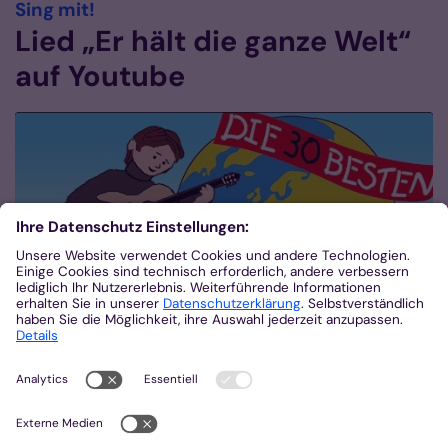
:
Sing mit!
Lied „Er hält die ganze Welt“
auf Youtube
Zurück