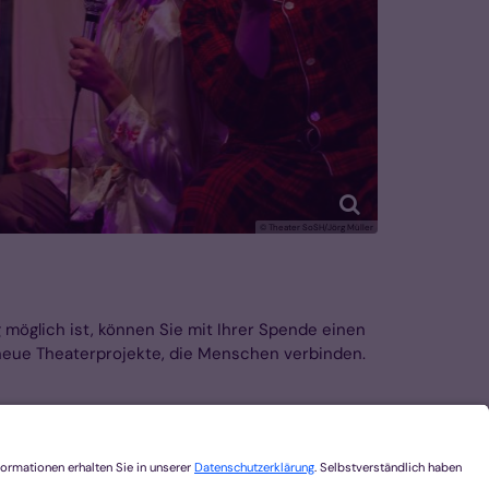
© Theater SoSH/Jörg Müller
 möglich ist, können Sie mit Ihrer Spende einen
 neue Theaterprojekte, die Menschen verbinden.