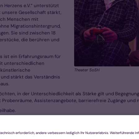
n Herzens e.V.“ unterstützt
t unsere Gesellschaft stärkt,
sich Menschen mit
ohne Migrationshintergrund,
gen. Sie sind zwischen 18
erstücke, die berühren und
s ist ein Erfahrungsraum für
it unterschiedlichen
 künstlerische
Theater SoSH
 und stärkt das Verständnis
naus.
chten, in der Unterschiedlichkeit als Stärke gilt und Begegnung
mit Probenräume, Assistenzangebote, barrierefreie Zugänge und
eilhabe.