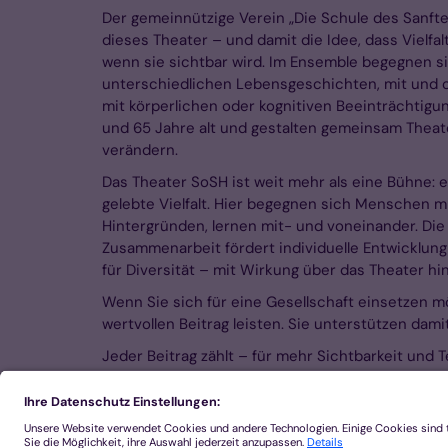
Der gemeinnützige Verein „Die Schule des Sanfte
dieses Theater – und damit die Idee, dass Vielfal
wenn sie sichtbar wird. Im Ensemble begegnen 
unterschiedlichen Lebensgeschichten, mit und 
mit körperlichen oder kognitiven Beeinträchtigun
und 65 Jahre alt und gestalten gemeinsam Theat
verändern.
Das Theater SoSH ist weit mehr als eine Bühne: e
gelebte Vielfalt. Hier begegnen sich Menschen m
Hintergründen, lernen mit- und voneinander. Die
Zusammenarbeit fördert individuelle Entwicklung
für Diversität – mit Wirkung über das Theater hi
Wenn Sie sich für eine Gesellschaft einsetzen mö
wertvollen Beitrag leisten. Sie unterstützen da
Jeder Beitrag zählt – für mehr Sichtbarkeit und T
Hier können Sie spenden