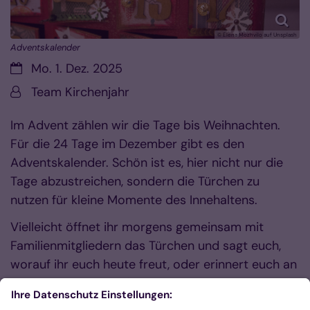
© Elena Mozhvilo auf Unsplash
Adventskalender
Datum:
Mo. 1. Dez. 2025
Von:
Team Kirchenjahr
Im Advent zählen wir die Tage bis Weihnachten.
Für die 24 Tage im Dezember gibt es den
Adventskalender. Schön ist es, hier nicht nur die
Tage abzustreichen, sondern die Türchen zu
nutzen für kleine Momente des Innehaltens.
Vielleicht öffnet ihr morgens gemeinsam mit
Familienmitgliedern das Türchen und sagt euch,
worauf ihr euch heute freut, oder erinnert euch an
etwas Schönes, das ihr schon erlebt habt. So wird
jeder Tag mit den guten Dingen gefüllt.