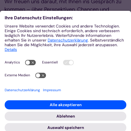
Wir freuen uns darauf, mit Ihnen ins Gespräch zu
kommen – über Perspektiven, Chancen und
gemeinsames Handeln. Die Anmeldung ist ab
sofort möglich.
Generalvikar Jan Nienkerke und Dompropst Rolf-
Peter Cremer freuen sich auf Ihre Teilnahme.
Hier geht es zur Anmeldung.
Zurück
2025 © Bistum Aachen
Impressum