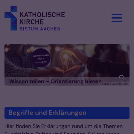
Zum Inhalt springen
© Adobe Stock/ParinApril
Begriffe und Erklärungen
Hier finden Sie Erklärungen rund um die Themen