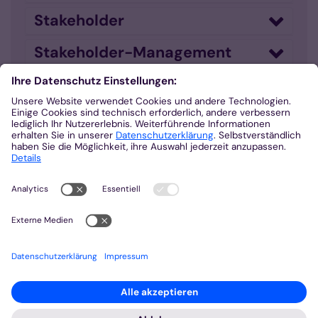
Stakeholder
Stakeholder-Management
Stiftung gründen
Stiftungsfonds
Storytelling
Treuhandstiftung
Zeitspenden
Zustiftung