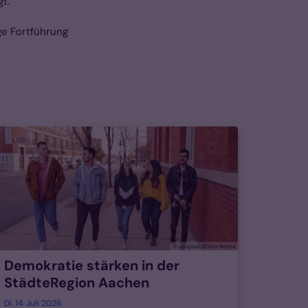
t.
ige Fortführung
© unsplash/Eliott Reyna
Demokratie stärken in der
StädteRegion Aachen
Di. 14. Juli 2026