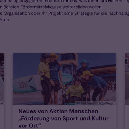
achhaltig engagieren möchten für das, was Ihnen am Herzen lieg
m Bereich Fördermittelakquise weiterbilden wollen.
re Organisation oder Ihr Projekt eine Strategie für die nachhalt
hten.
ash
© Thilo Schmülgen / Aktion Mensch
Neues von Aktion Menschen
„Förderung von Sport und Kultur
vor Ort“