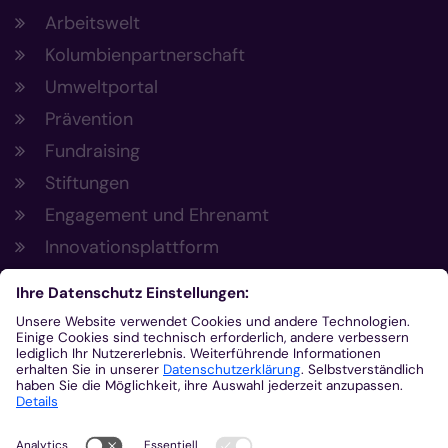
Arbeitswelt
Kolumbienpartnerschaft
Umweltportal
Prävention
Fundraising
Stiftungen
Engagement und Ehrenamt
Innovationsplattform
Aus der Plattform
Nachrichten
Veranstaltungen
Gottesdienste
Stellenangebote