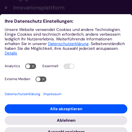
Innovationsplattform
Aus der Plattform
Nachrichten
Veranstaltungen
Gottesdienste
Stellenangebote
Kirchenzeitung
Amtsblatt (Kirchlicher Anzeiger)
Rechtsdatenbank
Meldestelle gemäß Hinweisgeberschutzgesetz
2026 © Bistum Aachen
Impressum