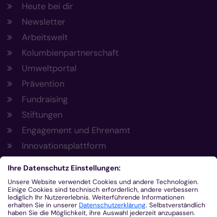
Heute bei dir
Newsletter
Arbeitswelt
Kolumbienpartnerschaft
Umweltportal
Prävention
Fundraising
Stiftungen
Engagement und Ehrenamt
Innovationsplattform
Aus der Plattform
Nachrichten
Veranstaltungen