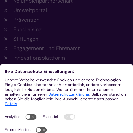
Kolumbienpartnerschaft
Umweltportal
Prävention
Fundraising
Stiftungen
Engagement und Ehrenamt
Innovationsplattform
Aus der Plattform
Nachrichten
Veranstaltungen
Gottesdienste
Stellenangebote
Kirchenzeitung