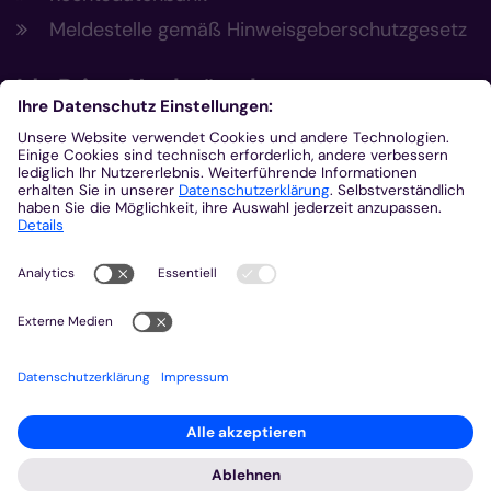
Meldestelle gemäß Hinweisgeberschutzgesetz
Ida
Prinz-Hochgürtel
Regionale Frauenseelsorge Eifel
Büro und Besprechungsraum: Franziskushaus
Klosterplatz 1
53937
Schleiden
02445-9501-50
0172-4587923
ida.prinz-hochguertel@bistum-
aachen.de
http://www.frauenseelsorge-eifel.de