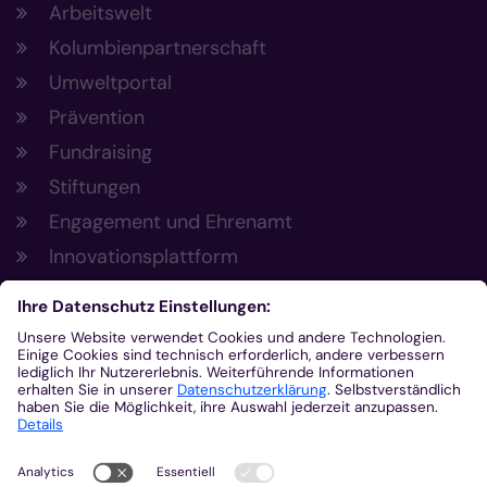
Arbeitswelt
Kolumbienpartnerschaft
Umweltportal
Prävention
Fundraising
Stiftungen
Engagement und Ehrenamt
Innovationsplattform
Aus der Plattform
Nachrichten
Veranstaltungen
Gottesdienste
Stellenangebote