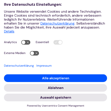
© KAB / Canva
:
KAB warnt vor Schwächung der gesetzlichen Rente
Offener Brief der KAB an die
Rentenkommission
17. März 2026
Köln, 5. Februar 2026: Die Katholische
Arbeitnehmer-Bewegung (KAB) fordert eine
langfristige Stärkung der gesetzlichen
Rentenversicherung. In einem offenen Brief an die