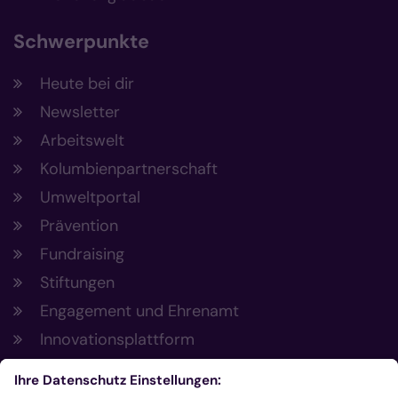
Schwerpunkte
Heute bei dir
Newsletter
Arbeitswelt
Kolumbienpartnerschaft
Umweltportal
Prävention
Fundraising
Stiftungen
Engagement und Ehrenamt
Innovationsplattform
Aus der Plattform