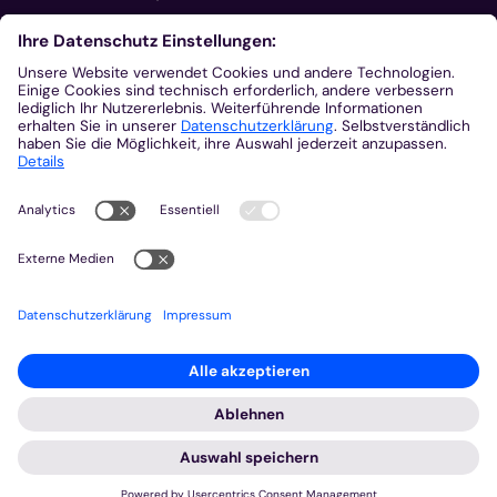
Aus der Plattform
Nachrichten
Veranstaltungen
Gottesdienste
Stellenangebote
Kirchenzeitung
Amtsblatt (Kirchlicher Anzeiger)
Rechtsdatenbank
Meldestelle gemäß Hinweisgeberschutzgesetz
2026 © Bistum Aachen
Impressum
Datenschutzerklärung