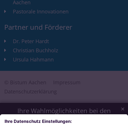
Aachen
Pastorale Innovationen
Partner und Förderer
Dr. Peter Hardt
Christian Buchholz
Ursula Hahmann
© Bistum Aachen
Impressum
Datenschutzerklärung
✕
Ihre Wahlmöglichkeiten bei den
Einstellungen zum Datenschutz
Wir möchten Ihnen ein optimales Webseiten-Erlebnis bieten.