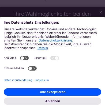
✕
Ihre Wahlmöglichkeiten bei den
Einstellungen zum Datenschutz
Wir möchten Ihnen ein optimales Webseiten-Erlebnis bieten.
Dazu verwenden wir Cookies, die für das Funktionieren
unserer Website notwendig sind. Mit Ihrer Zustimmung
verwenden wir auch Cookies und andere Technologien, die
zur Anzeige externer Inhalte (Videos über Youtube, Audios
über Soundcloud, Karten über MapTiler ...) oder zu
anonymen Statistikzwecken genutzt werden. Sie können
selbst entscheiden, welche Kategorien Sie zulassen möchten.
Bitte beachten Sie, dass auf Basis Ihrer Einstellungen
womöglich nicht mehr alle Funktionalitäten der Seite zur
Verfügung stehen. Weitere Informationen und die Möglichkeit
zum Widerruf Ihrer Einwillung finden Sie in unserer
Datenschutzerklärung
.
Impressum
Datenschutzerklärung
Notwendig