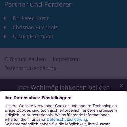
Partner und Förderer
Dr. Peter Hardt
Christian Buchholz
Ursula Hahmann
© Bistum Aachen
Impressum
Datenschutzerklärung
✕
Ihre Wahlmöglichkeiten bei den
Einstellungen zum Datenschutz
Wir möchten Ihnen ein optimales Webseiten-Erlebnis bieten.
Dazu verwenden wir Cookies, die für das Funktionieren
unserer Website notwendig sind. Mit Ihrer Zustimmung
verwenden wir auch Cookies und andere Technologien, die
zur Anzeige externer Inhalte (Videos über Youtube, Audios