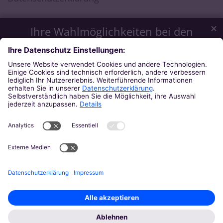
✕
Ihre Wahlmöglichkeiten bei den
Einstellungen zum Datenschutz
Wir möchten Ihnen ein optimales Webseiten-Erlebnis bieten.
Dazu verwenden wir Cookies, die für das Funktionieren
unserer Website notwendig sind. Mit Ihrer Zustimmung
verwenden wir auch Cookies und andere Technologien, die
zur Anzeige externer Inhalte (Videos über Youtube, Audios
über Soundcloud, Karten über MapTiler ...) oder zu
anonymen Statistikzwecken genutzt werden. Sie können
selbst entscheiden, welche Kategorien Sie zulassen möchten.
Bitte beachten Sie, dass auf Basis Ihrer Einstellungen
womöglich nicht mehr alle Funktionalitäten der Seite zur
Verfügung stehen. Weitere Informationen und die Möglichkeit
zum Widerruf Ihrer Einwillung finden Sie in unserer
Datenschutzerklärung
.
Impressum
Datenschutzerklärung
Notwendig