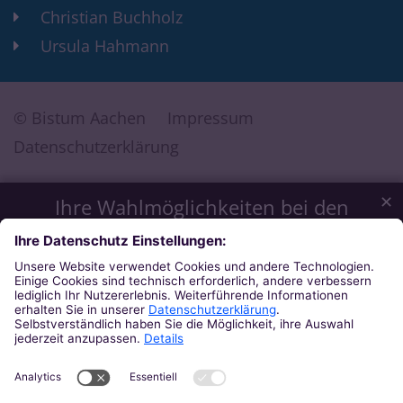
Christian Buchholz
Ursula Hahmann
© Bistum Aachen
Impressum
Datenschutzerklärung
✕
Ihre Wahlmöglichkeiten bei den
Einstellungen zum Datenschutz
Wir möchten Ihnen ein optimales Webseiten-Erlebnis bieten.
Dazu verwenden wir Cookies, die für das Funktionieren
unserer Website notwendig sind. Mit Ihrer Zustimmung
verwenden wir auch Cookies und andere Technologien, die
zur Anzeige externer Inhalte (Videos über Youtube, Audios
über Soundcloud, Karten über MapTiler ...) oder zu
anonymen Statistikzwecken genutzt werden. Sie können
selbst entscheiden, welche Kategorien Sie zulassen möchten.
Bitte beachten Sie, dass auf Basis Ihrer Einstellungen