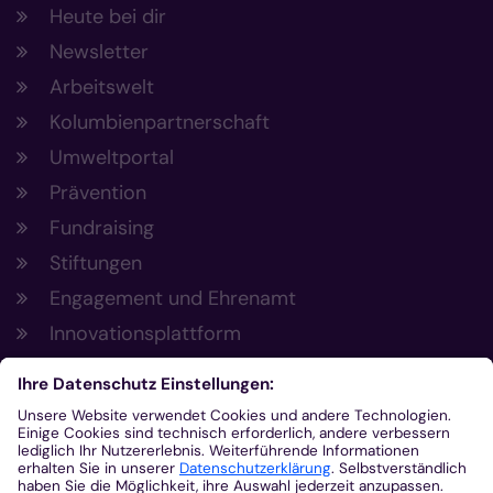
Heute bei dir
Newsletter
Arbeitswelt
Kolumbienpartnerschaft
Umweltportal
Prävention
Fundraising
Stiftungen
Engagement und Ehrenamt
Innovationsplattform
Aus der Plattform
Nachrichten
Veranstaltungen