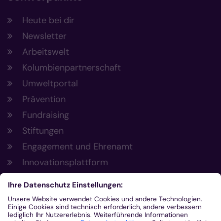
Heute bei dir
Newsletter
Arbeitswelt
Kolumbienpartnerschaft
Umweltportal
Prävention
Fundraising
Stiftungen
Engagement und Ehrenamt
Innovationsplattform
Aus der Plattform
Nachrichten