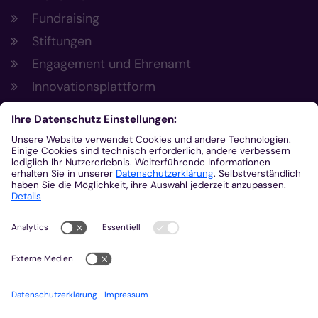
Fundraising
Stiftungen
Engagement und Ehrenamt
Innovationsplattform
Aus der Plattform
Nachrichten
Veranstaltungen
Gottesdienste
Stellenangebote
Kirchenzeitung
Amtsblatt (Kirchlicher Anzeiger)
Rechtsdatenbank
Meldestelle gemäß Hinweisgeberschutzgesetz